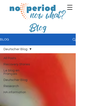
Blog
BLOG
Deutscher Blog
All Posts
Recovery Stories
Le blog en
Français
Deutscher Blog
Research
HA information