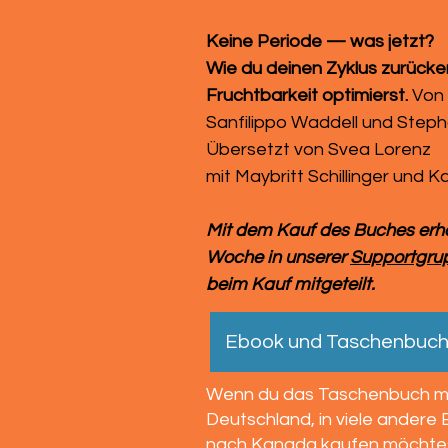
Keine Periode — was jetzt?
Wie du deinen Zyklus zurücke
Fruchtbarkeit optimierst.
Von 
Sanfilippo Waddell und Stepha
Übersetzt von Svea Lorenz
mit Maybritt Schillinger und Ka
Mit dem Kauf des Buches erhä
Woche in unserer
Supportgru
beim Kauf mitgeteilt.
Ebook und Taschenbuc
Wenn du das Taschenbuch mi
Deutschland, in viele andere 
nach Kanada kaufen möchtest,