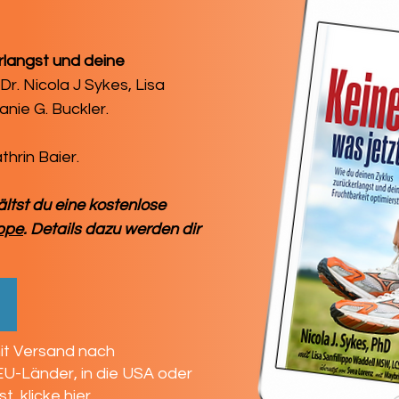
rlangst und deine
Dr. Nicola J Sykes, Lisa
nie G. Buckler.
thrin Baier.
ltst du eine kostenlose
ppe
. Details dazu werden dir
h
t Versand nach
EU-Länder, in die USA oder
 klicke hier.